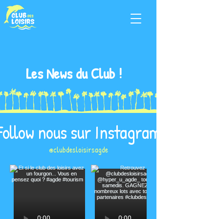
Les News du Club !
Follow nous sur Instagram
@clubdesloisirsagde